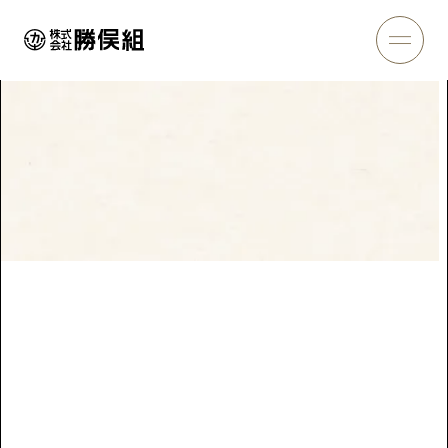
施工実績
Works
トップページ
＞
施工実績
＞
早雲山地すべり対策(大涌沢)
早雲山地すべり対策(大涌沢)
神奈川県足柄下郡
土木
所在地
神奈川県足柄下郡箱根町