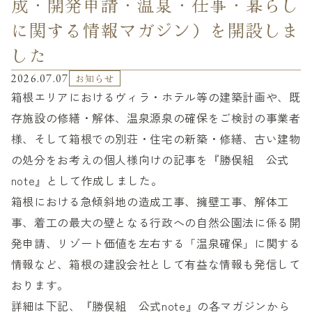
成・開発申請・温泉・仕事・暮らし
に関する情報マガジン）を開設しま
した
2026.07.07
お知らせ
箱根エリアにおけるヴィラ・ホテル等の建築計画や、既
存施設の修繕・解体、温泉源泉の確保をご検討の事業者
様、そして箱根での別荘・住宅の新築・修繕、古い建物
の処分をお考えの個人様向けの記事を『勝俣組 公式
note』として作成しました。
箱根における急傾斜地の造成工事、擁壁工事、解体工
事、着工の最大の壁となる行政への自然公園法に係る開
発申請、リゾート価値を左右する「温泉確保」に関する
情報など、箱根の建設会社として有益な情報も発信して
おります。
詳細は下記、『勝俣組 公式note』の各マガジンから